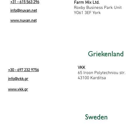
+31 - 615 563 296
Farm Mix Ltd.
Roxby Business Park Unit
info
@
nuvan.net
YO61 3EF York
www.nuvan.net
Griekenland
VKK
+30 - 697 232 9756
65 Iroon Polytechniou str.
43100 Karditsa
info@vkk.gr
www.vkk.gr
Sweden