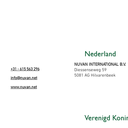
Nederland
NUVAN INTERNATIONAL B.V.
+31 - 615 563 296
Diessenseweg 59
5081 AG Hilvarenbeek
info
@
nuvan.net
www.nuvan.net
Verenigd Konin