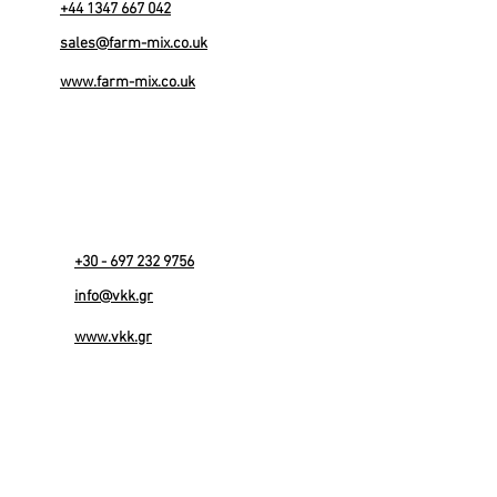
+44 1347 667 042
sales@farm-mix.co.uk
www.farm-mix.co.uk
+30 - 697 232 9756
info@vkk.gr
www.vkk.gr