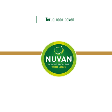
Terug naar boven
l B.V.
Producten
Oplossingen voor:
ic.
Neoboost®
Geboorte zwakke biggen
Orextrol®
Sterfte op geboortedag
Dynacal D+
Lage voeropname biggen