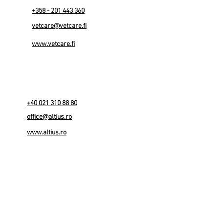
+358 - 201 443 360
vetcare@vetcare.fi
www.vetcare.fi
+40 021 310 88 80
office@altius.ro
www.altius.ro