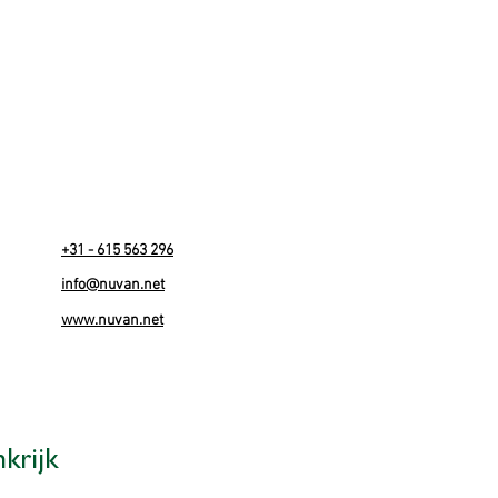
+31 - 615 563 296
info
@
nuvan.net
www.nuvan.net
krijk