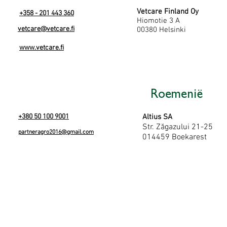
Vetcare Finland Oy
+358 - 201 443 360
Hiomotie 3 A
vetcare@vetcare.fi
00380 Helsinki
www.vetcare.fi
Roemenië
+380 50 100 9001
Altius SA
Str. Zăgazului 21-25
partneragro2016@gmail.com
014459 Boekarest