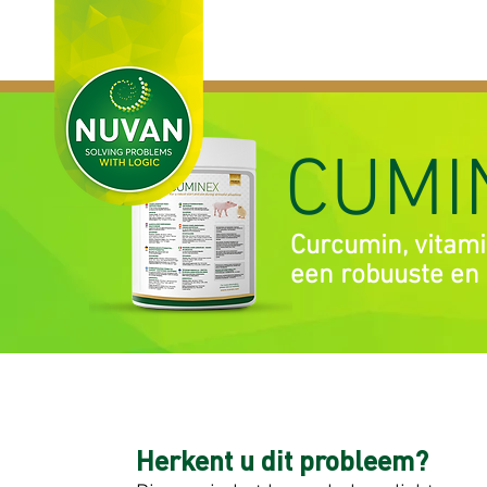
HOME
PRODUC
CUMI
Curcumin, vitami
een robuuste e
Herkent u dit probleem?