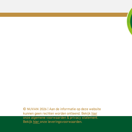
NUVAN International B.V.
Produc
Solving problems with logic.
Neoboost®
Orextrol®
+31(0)6 - 155 632 96
Dynacal D
info@nuvan.net
Cuminex
Contact opnemen
Artisine
Staforte
Partucel
| Aan de informatie op deze website
© NUVAN 2026
kunnen geen rechten worden ontleend.​ Bekijk
hier
onze algemene voorwaarden & privacy statement.
Bekijk
hier
onze
leveringsvoorwaarden.