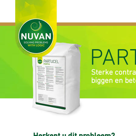
HOME
PRODUC
PAR
Sterke contrac
biggen en bet