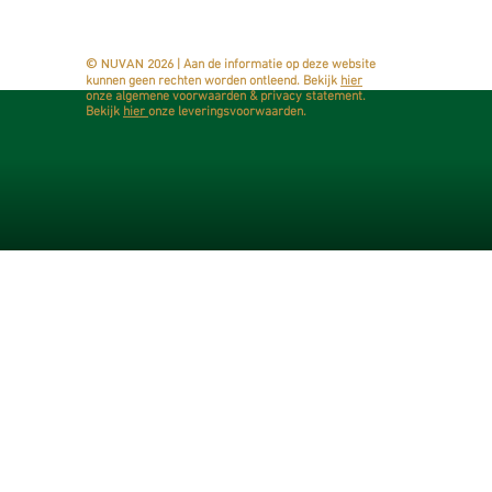
Contact opnemen
Artisine
Staforte
Partucel
| Aan de informatie op deze website
© NUVAN 2026
kunnen geen rechten worden ontleend.​ Bekijk
hier
onze algemene voorwaarden & privacy statement.
Bekijk
hier
onze
leveringsvoorwaarden.