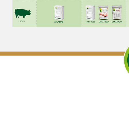
NUVAN International B.V.
Produc
Solving problems with logic.
Neoboost®
Orextrol®
+31(0)6 - 155 632 96
Dynacal D
info@nuvan.net
Cuminex